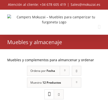
Skip
Atención al cliente: +34 678 605 419
|
Sales@mokuzai.es
to
content
Muebles y almacenaje
Muebles y complementos para almancenar y ordenar
Ordena por
Fecha
Muestra
12 Productos