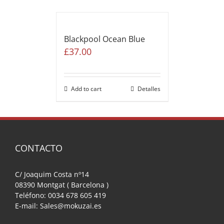
Blackpool Ocean Blue
£
37.00
Add to cart
Detalles
CONTACTO
C/ Joaquim Costa nº14
08390 Montgat ( Barcelona )
Teléfono: 0034 678 605 419
E-mail: Sales@mokuzai.es