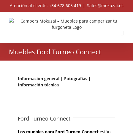
Skip
Atención al cliente: +34 678 605 419
|
Sales@mokuzai.es
to
content
Muebles Ford Turneo Connect
Información general
|
Fotografías
|
Información técnica
Ford Turneo Connect
Los muebles para Ford Turneo Connect
están