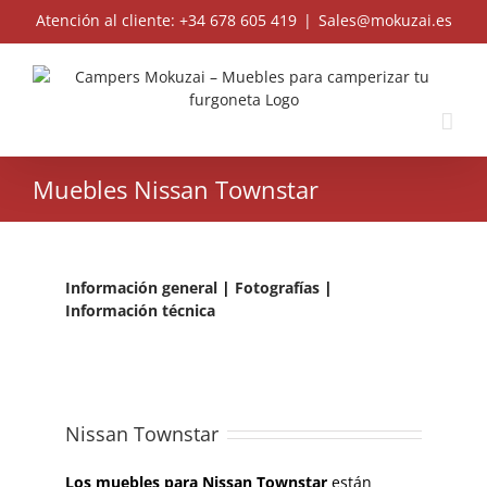
Skip
Atención al cliente: +34 678 605 419
|
Sales@mokuzai.es
to
content
Muebles Nissan Townstar
Información general
|
Fotografías
|
Información técnica
Nissan Townstar
Los muebles para Nissan Townstar
están