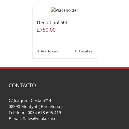
Deep Cool 50L
£
750.00
Add to cart
Detalles
CONTACTO
C/ Joaquim Costa nº14
08390 Montgat ( Barcelona )
Teléfono: 0034 678 605 419
E-mail: Sales@mokuzai.es