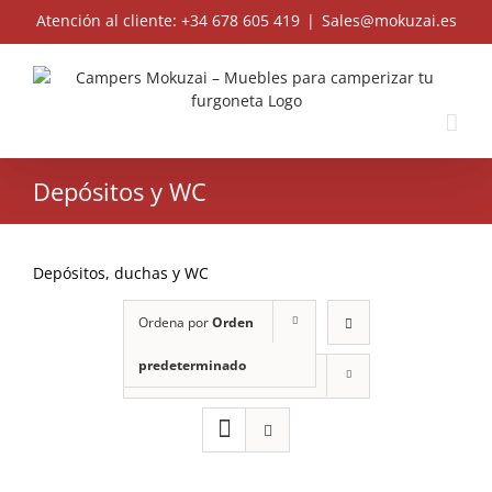
Skip
Atención al cliente: +34 678 605 419
|
Sales@mokuzai.es
to
content
Depósitos y WC
Depósitos, duchas y WC
Ordena por
Orden
predeterminado
Muestra
12 Productos