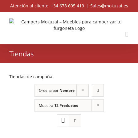
Skip
Atención al cliente: +34 678 605 419
|
Sales@mokuzai.es
to
content
Tiendas
Tiendas de campaña
Ordena por
Nombre
Muestra
12 Productos