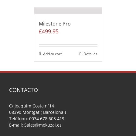
Milestone Pro
£
499.95
Add to cart
Detalles
CONTACTO
C/ Joaquim Costa nº14
08390 Montgat ( Barcelona )
Teléfono: 0034 678 605 419
E-mail: Sales@mokuzai.es