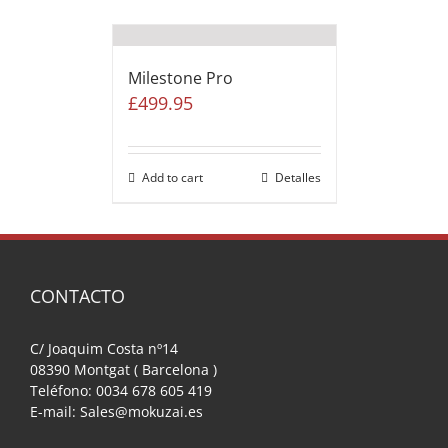
Milestone Pro
£
499.95
Add to cart
Detalles
CONTACTO
C/ Joaquim Costa nº14
08390 Montgat ( Barcelona )
Teléfono: 0034 678 605 419
E-mail: Sales@mokuzai.es