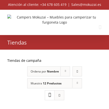
Skip
Atención al cliente: +34 678 605 419
|
Sales@mokuzai.es
to
content
Tiendas
Tiendas de campaña
Ordena por
Nombre
Muestra
12 Productos